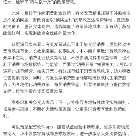
亿元，诠释了“四两拨千斤”的政策智慧。
此外，相较于传统消费刺激政策，有奖发票精准规避了补贴精准
度不足的问题，财政资金以“抽奖返利”的形式直达消费终端，直接激
励消费者、惠及实体商户。这既降低了政策落地成本，又有助于释放
政策红利，实现财政资金效能的最大化。
从更深层次来看，有奖发票试点不止于短期促消费，更能推动消
费市场规范化、长效化发展。长期以来，中小商户零散消费场景存在
开票不主动、消费凭证缺失等问题，不仅影响消费者权益保障，也不
利于消费市场数据统计与监管。而通过“消费开票”“凭票抽奖”，可以倒
逼商户规范经营、如实开票，有效规范线下消费市场秩序，助力税收
征管提质增效。同时，海量发票消费数据能够精准反映民生消费趋
势，为各地优化消费政策、布局消费业态、培育消费新热点提供数据
支撑，推动消费市场高质量发展。
商务部相关负责人表示，下一步将指导各地持续优化实施细则，
拓展参与渠道，不断扩大活动覆盖面，让更多消费者享受到政策红
利。
可以预见配资软件app，随着试点经验不断积累、更多消费场景
被纳入，小小发票将持续释放乘数效应，进一步激活大众消费热情，