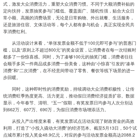
式，激发大众消费活力，重塑大众消费习惯。不同于大额消费补贴的
定向扶持，发票抽奖参与门槛低、覆盖面广、随机性强，贴合大众日
常小额、高频的消费场景，无论是日常购物、外出就餐、生活服务，
还是旅游住宿、文体活动等，每个人都有参与机会，真正实现全民共
享消费红利。
从活动设计来看，“单张发票金额不低于100元即可参与”的普惠门
槛，以及“原则上不超过800元”的奖金设置，让消费者在每一次结账时
都多了一份惊喜感。同时，为了凑够100元的抽奖门槛，消费者往往
会顺手多买一件商品或多消费一份美食，这种由“小惊喜”引发的“凑单
消费”和“二次消费”，在不经意间带动了零售、餐饮等线下场景的进一
步回暖。
同时，这种即时性的消费奖励，持续调动大众消费积极性，让传
统消费旺季热度更高、活力更足，推动假日消费经济提质扩容。数据
显示，今年春节、清明、“五一”假期，有奖发票日均参与人次分别达
到662万、607万、690万，为假日消费市场增添活力。
从投入产出维度来看，有奖发票试点活动实现了财政资金的高效
利用，打造了“小投入撬动大消费”的经济范本。截至5月13日，50个试
点城市累计投入奖金48.9亿元，对应的参与活动发票金额高达2088.2