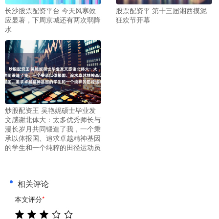
长沙股票配资平台 今天风寒效
股票配资平 第十三届湘西摸泥
应显著，下周京城还有两次弱降
狂欢节开幕
水
炒股配资王 吴艳妮硕士毕业发
文感谢北体大：太多优秀师长与
漫长岁月共同锻造了我，一个秉
承以体报国、追求卓越精神基因
的学生和一个纯粹的田径运动员
相关评论
本文评分
*