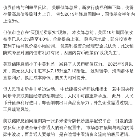
债券价格与利率呈反比。 美联储降息后，新发行债券利率下降，使得
存量高息债券吸引力上升。 例如2019年降息周期中，国债基金半年内
上涨8%。
但债市也存在“买预期卖事实”现象。 本次降息前，美国10年期国债收
益率已从4.3%降至4.0%，价格提前上涨。 降息落地后，部分投资者
获利了结导致价格小幅回调。 优美利投资总经理贺金龙认为，此次预
防式降息对国内债市利好有限，因国内货币政策仍“以我为主”。
美联储降息缩小了中美利差，减轻了人民币贬值压力。 2025年9月以
来，美元兑人民币汇率从7.15升至7.12附近。 这对留学、海淘群体是
直接利好。换汇成本降低，购买力相对提升。
但人民币走势并非单边波动。 中信建投分析师钱伟指出，若中国央行
同步降息或美国经济超预期强劲，人民币可能重新承压。 此外，人民
币升值虽利好进口，却会削弱出口商品竞争力，外贸企业需通过锁汇
工具规避风险。
美联储降息如同推倒第一张多米诺骨牌长沙股票配资平台，引发的连
锁反应正渗透至每个普通人的资产配置中。 市场总在预期与现实的博
弈中波动，而普通人要做的，是在喧嚣中看清资金流向的底层逻辑。