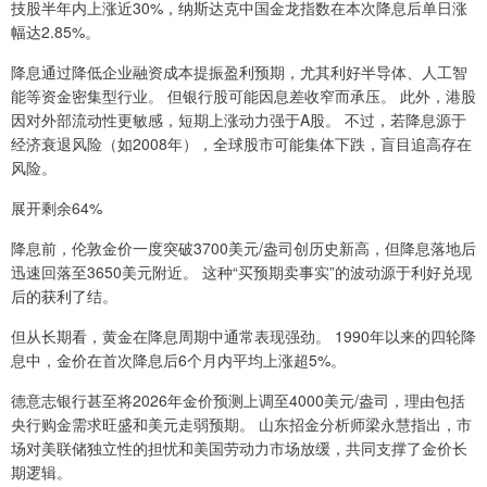
技股半年内上涨近30%，纳斯达克中国金龙指数在本次降息后单日涨
幅达2.85%。
降息通过降低企业融资成本提振盈利预期，尤其利好半导体、人工智
能等资金密集型行业。 但银行股可能因息差收窄而承压。 此外，港股
因对外部流动性更敏感，短期上涨动力强于A股。 不过，若降息源于
经济衰退风险（如2008年），全球股市可能集体下跌，盲目追高存在
风险。
展开剩余64%
降息前，伦敦金价一度突破3700美元/盎司创历史新高，但降息落地后
迅速回落至3650美元附近。 这种“买预期卖事实”的波动源于利好兑现
后的获利了结。
但从长期看，黄金在降息周期中通常表现强劲。 1990年以来的四轮降
息中，金价在首次降息后6个月内平均上涨超5%。
德意志银行甚至将2026年金价预测上调至4000美元/盎司，理由包括
央行购金需求旺盛和美元走弱预期。 山东招金分析师梁永慧指出，市
场对美联储独立性的担忧和美国劳动力市场放缓，共同支撑了金价长
期逻辑。