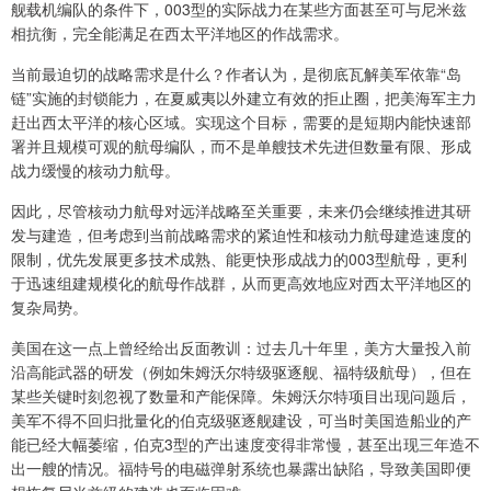
舰载机编队的条件下，003型的实际战力在某些方面甚至可与尼米兹
相抗衡，完全能满足在西太平洋地区的作战需求。
当前最迫切的战略需求是什么？作者认为，是彻底瓦解美军依靠“岛
链”实施的封锁能力，在夏威夷以外建立有效的拒止圈，把美海军主力
赶出西太平洋的核心区域。实现这个目标，需要的是短期内能快速部
署并且规模可观的航母编队，而不是单艘技术先进但数量有限、形成
战力缓慢的核动力航母。
因此，尽管核动力航母对远洋战略至关重要，未来仍会继续推进其研
发与建造，但考虑到当前战略需求的紧迫性和核动力航母建造速度的
限制，优先发展更多技术成熟、能更快形成战力的003型航母，更利
于迅速组建规模化的航母作战群，从而更高效地应对西太平洋地区的
复杂局势。
美国在这一点上曾经给出反面教训：过去几十年里，美方大量投入前
沿高能武器的研发（例如朱姆沃尔特级驱逐舰、福特级航母），但在
某些关键时刻忽视了数量和产能保障。朱姆沃尔特项目出现问题后，
美军不得不回归批量化的伯克级驱逐舰建设，可当时美国造船业的产
能已经大幅萎缩，伯克3型的产出速度变得非常慢，甚至出现三年造不
出一艘的情况。福特号的电磁弹射系统也暴露出缺陷，导致美国即便