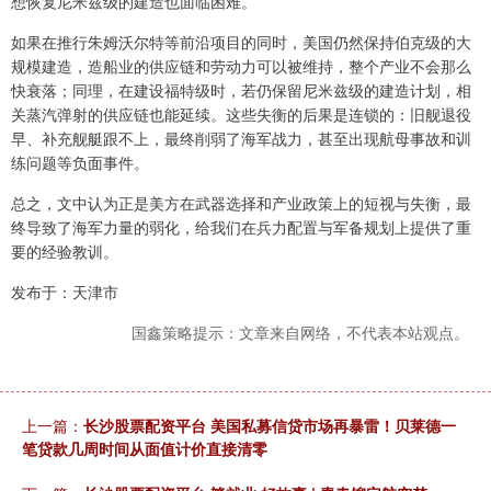
想恢复尼米兹级的建造也面临困难。
如果在推行朱姆沃尔特等前沿项目的同时，美国仍然保持伯克级的大
规模建造，造船业的供应链和劳动力可以被维持，整个产业不会那么
快衰落；同理，在建设福特级时，若仍保留尼米兹级的建造计划，相
关蒸汽弹射的供应链也能延续。这些失衡的后果是连锁的：旧舰退役
早、补充舰艇跟不上，最终削弱了海军战力，甚至出现航母事故和训
练问题等负面事件。
总之，文中认为正是美方在武器选择和产业政策上的短视与失衡，最
终导致了海军力量的弱化，给我们在兵力配置与军备规划上提供了重
要的经验教训。
发布于：天津市
国鑫策略提示：文章来自网络，不代表本站观点。
上一篇：
长沙股票配资平台 美国私募信贷市场再暴雷！贝莱德一
笔贷款几周时间从面值计价直接清零