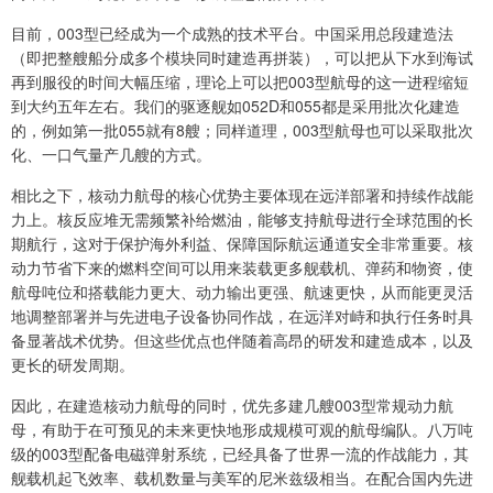
目前，003型已经成为一个成熟的技术平台。中国采用总段建造法
（即把整艘船分成多个模块同时建造再拼装），可以把从下水到海试
再到服役的时间大幅压缩，理论上可以把003型航母的这一进程缩短
到大约五年左右。我们的驱逐舰如052D和055都是采用批次化建造
的，例如第一批055就有8艘；同样道理，003型航母也可以采取批次
化、一口气量产几艘的方式。
相比之下，核动力航母的核心优势主要体现在远洋部署和持续作战能
力上。核反应堆无需频繁补给燃油，能够支持航母进行全球范围的长
期航行，这对于保护海外利益、保障国际航运通道安全非常重要。核
动力节省下来的燃料空间可以用来装载更多舰载机、弹药和物资，使
航母吨位和搭载能力更大、动力输出更强、航速更快，从而能更灵活
地调整部署并与先进电子设备协同作战，在远洋对峙和执行任务时具
备显著战术优势。但这些优点也伴随着高昂的研发和建造成本，以及
更长的研发周期。
因此，在建造核动力航母的同时，优先多建几艘003型常规动力航
母，有助于在可预见的未来更快地形成规模可观的航母编队。八万吨
级的003型配备电磁弹射系统，已经具备了世界一流的作战能力，其
舰载机起飞效率、载机数量与美军的尼米兹级相当。在配合国内先进