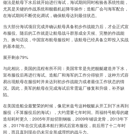
做法是航母下水后就开始进行海试，海试期间同时检验各系统性能，
尤其是关键的作战系统和舰载机起降等操作；造船厂会与海军配合，
在海试期间不断优化调试，确保航母达到最佳状态。
当大部分海试项目完成并确认航母具备初步作战能力后，才会正式宣
布服役。随后的工作就是让航母战斗群形成全天候、完整的作战能
力。换句话说，中国宣布航母服役时，该航母已经具备立即投入实战
的基本能力。
展开剩余79%
与此相比，美国的流程有所不同：美国常常是先把舰艇建造并下水，
宣布服役后再进行海试。造船厂和海军的工作分得较开，这种方式容
易出现航母在服役时并未达到初步作战能力或者最佳工作状态的情
况。因此，美军的航母在完成海试后常需返厂修复和升级，补齐缺
陷。
在美国造船业最繁荣的时候，像尼米兹号这种舰艇从开工到下水再到
服役（不算服役后的海试），大约需要七年时间。而福特号航母的建
造却耗时更久：2005年开始切割钢板，2009年铺设龙骨，2013年下
水，2017年在仅完成基本航行测试后宣布服役，前后用了十二年时
间，而且直到现在仍未完全形成理想的战斗力。