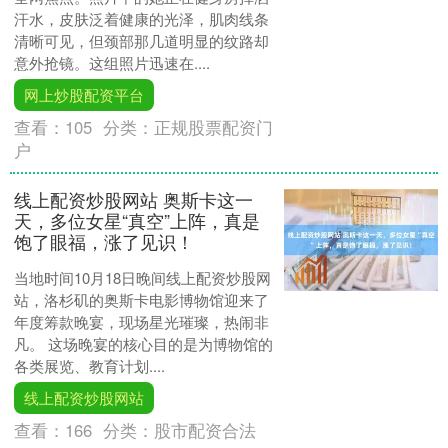
汗水，皮肤泛着健康的光泽，肌肉线条
清晰可见，但颈部那几道明显的纹路却
意外抢镜。这组照片迅速在....
网上炒股配资平台
查看：
105
分类：
正规股票配资门
户
线上配资炒股网站 奥斯卡这一
天，多位女星“真空”上阵，真是
饱了眼福，涨了见识！
当地时间10月18日晚间线上配资炒股网
站，洛杉矶的奥斯卡电影博物馆迎来了
年度筹款晚宴，现场星光璀璨，热闹非
凡。 这场晚宴的核心目的是为博物馆的
各类展览、教育计划....
线上配资炒股网站
查看：
166
分类：
股市配资合法