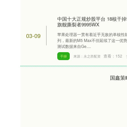
中国十大正规炒股平台 18核干掉9
旗舰撕裂者9995WX
03-09
苹果处理器一贯有着近乎无敌的单核性
列，最新的M5 Max不但延续了这一优
测试数据来自Ge....
查看：
152
干掉
来源：永之胜配资
国鑫策