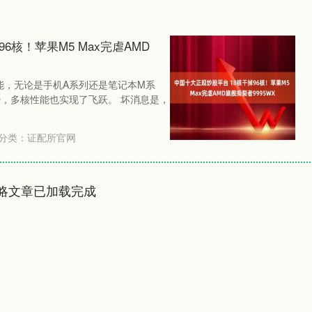
6核！苹果M5 Max完虐AMD
能，无论是手机A系列还是笔记本M系
势，多核性能也实现了飞跃。 坏消息是，
分类：
证配所官网
略文章已加载完成