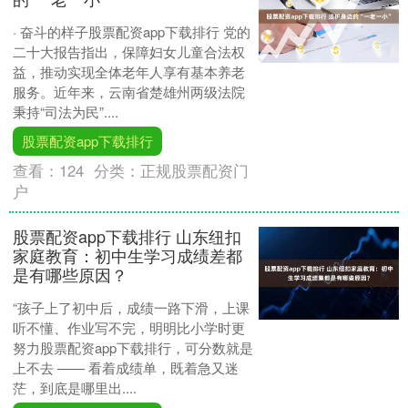
· 奋斗的样子股票配资app下载排行 党的
二十大报告指出，保障妇女儿童合法权
益，推动实现全体老年人享有基本养老
服务。近年来，云南省楚雄州两级法院
秉持“司法为民”....
股票配资app下载排行
查看：
124
分类：
正规股票配资门
户
股票配资app下载排行 山东纽扣
家庭教育：初中生学习成绩差都
是有哪些原因？
“孩子上了初中后，成绩一路下滑，上课
听不懂、作业写不完，明明比小学时更
努力股票配资app下载排行，可分数就是
上不去 —— 看着成绩单，既着急又迷
茫，到底是哪里出....