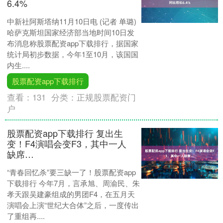
6.4%
中新社阿斯塔纳11月10日电 (记者 单璐)
哈萨克斯坦国家经济部当地时间10日发
布消息称股票配资app下载排行，据国家
统计局初步数据，今年1至10月，该国国
内生....
股票配资app下载排行
查看：
131
分类：
正规股票配资门
户
股票配资app下载排行 复出生
变！F4演唱会变F3，其中一人
缺席…
“青春回忆杀”要三缺一了！股票配资app
下载排行 今年7月，言承旭、周渝民、朱
孝天跟吴建豪组成的男团F4，在五月天
演唱会上演“世纪大合体”之后，一度传出
了重组再....