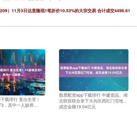
09）11月3日达意隆现1笔折价10.53%的大宗交易 合计成交4496.61
股票配资app下载排行 中建壹品、湖
p下载排行 复出生变！
北联投联合拿下大兴区西红门宅地，
F3，其中一人缺席…
成交金额19.04亿元