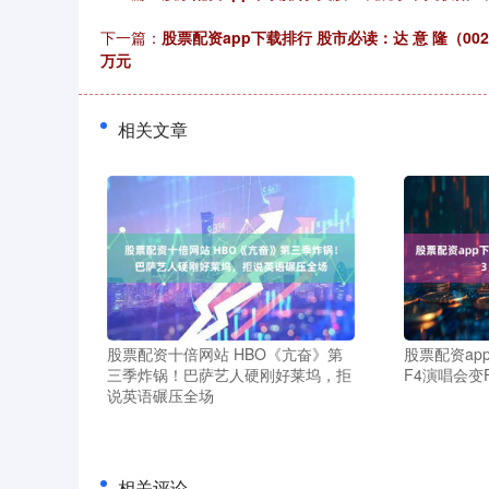
下一篇：
股票配资app下载排行 股市必读：达 意 隆（0022
万元
相关文章
股票配资十倍网站 HBO《亢奋》第
股票配资ap
三季炸锅！巴萨艺人硬刚好莱坞，拒
F4演唱会变
说英语碾压全场
相关评论