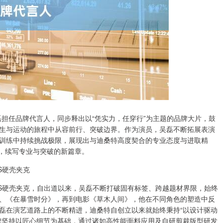
吴磊担任品牌代言人，同步释出以“凭实力，任穿行”为主题的品牌大片，鼓
生与运动的旅程中从容前行、突破边界。作为演员，吴磊不断拓展表演
训练中持续挑战极限，展现出与迪桑特高度契合的专业态度与进取精
念，续写专业与突破的新篇章。
AS硬壳夹克
REAS硬壳夹克，自出道以来，吴磊不断打破固有标签、跨越题材界限，始终
、《在暴雪时分》，再到电影《草木人间》，他在不同角色的塑造中反
磊在演艺道路上的不断精进，迪桑特自创立以来就始终秉持“以设计驱动
牌坚持以匠心细节为基础，通过诸如高性能面料应用及自研剪裁版型研发