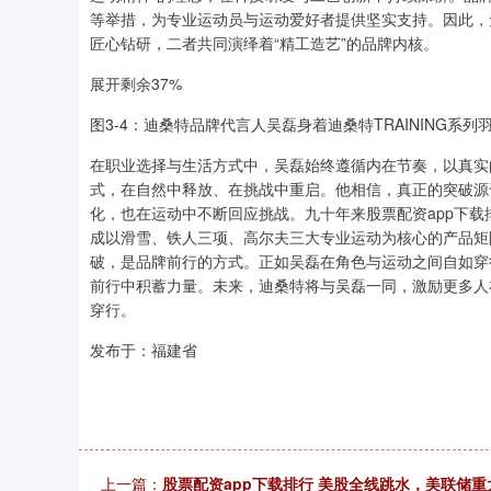
等举措，为专业运动员与运动爱好者提供坚实支持。因此，
匠心钻研，二者共同演绎着“精工造艺”的品牌内核。
展开剩余37%
图3-4：迪桑特品牌代言人吴磊身着迪桑特TRAINING系列
在职业选择与生活方式中，吴磊始终遵循内在节奏，以真实
式，在自然中释放、在挑战中重启。他相信，真正的突破源
化，也在运动中不断回应挑战。九十年来股票配资app下
成以滑雪、铁人三项、高尔夫三大专业运动为核心的产品矩
破，是品牌前行的方式。正如吴磊在角色与运动之间自如穿
前行中积蓄力量。未来，迪桑特将与吴磊一同，激励更多人
穿行。
发布于：福建省
上一篇：
股票配资app下载排行 美股全线跳水，美联储