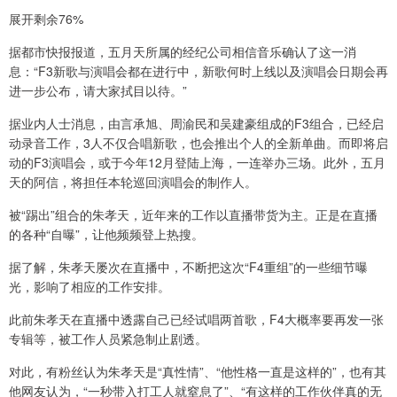
展开剩余76%
据都市快报报道，五月天所属的经纪公司相信音乐确认了这一消
息：“F3新歌与演唱会都在进行中，新歌何时上线以及演唱会日期会再
进一步公布，请大家拭目以待。”
据业内人士消息，由言承旭、周渝民和吴建豪组成的F3组合，已经启
动录音工作，3人不仅合唱新歌，也会推出个人的全新单曲。而即将启
动的F3演唱会，或于今年12月登陆上海，一连举办三场。此外，五月
天的阿信，将担任本轮巡回演唱会的制作人。
被“踢出”组合的朱孝天，近年来的工作以直播带货为主。正是在直播
的各种“自曝”，让他频频登上热搜。
据了解，朱孝天屡次在直播中，不断把这次“F4重组”的一些细节曝
光，影响了相应的工作安排。
此前朱孝天在直播中透露自己已经试唱两首歌，F4大概率要再发一张
专辑等，被工作人员紧急制止剧透。
对此，有粉丝认为朱孝天是“真性情”、“他性格一直是这样的”，也有其
他网友认为，“一秒带入打工人就窒息了”、“有这样的工作伙伴真的无