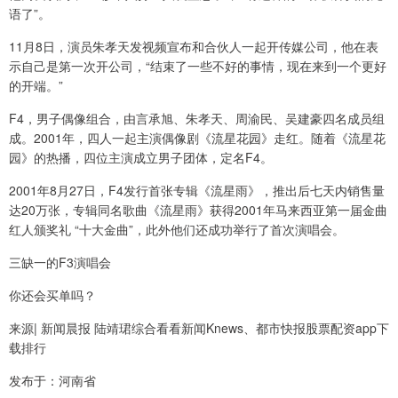
语了”。
11月8日，演员朱孝天发视频宣布和合伙人一起开传媒公司，他在表
示自己是第一次开公司，“结束了一些不好的事情，现在来到一个更好
的开端。”
F4，男子偶像组合，由言承旭、朱孝天、周渝民、吴建豪四名成员组
成。2001年，四人一起主演偶像剧《流星花园》走红。随着《流星花
园》的热播，四位主演成立男子团体，定名F4。
2001年8月27日，F4发行首张专辑《流星雨》，推出后七天内销售量
达20万张，专辑同名歌曲《流星雨》获得2001年马来西亚第一届金曲
红人颁奖礼 “十大金曲”，此外他们还成功举行了首次演唱会。
三缺一的F3演唱会
你还会买单吗？
来源| 新闻晨报 陆靖珺综合看看新闻Knews、都市快报股票配资app下
载排行
发布于：河南省